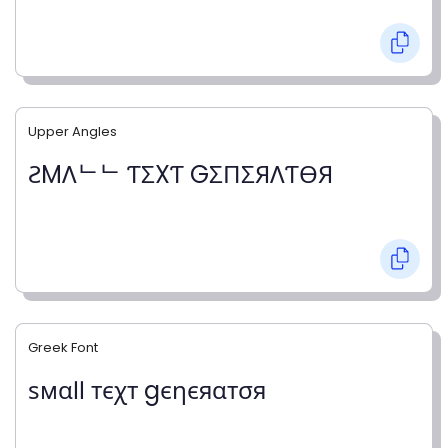
Upper Angles
ƧMΛᄂᄂ ƬΣXƬ GΣПΣЯΛƬӨЯ
Greek Font
ѕмαℓℓ тєχт gєηєяαтσя