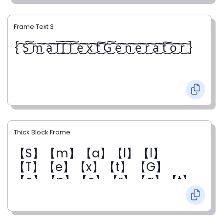
Frame Text 3
{ ͠S͜͠ ͠m͜͠ ͠a͜͠ ͠l͜͠ ͠l͜͠ ͠T͜͠ ͠e͜͠ ͠x͜͠ ͠t͜͠ ͠G͜͠ ͠e͜͠ ͠n͜͠ ͠e͜͠ ͠r͜͠ ͠a͜͠ ͠t͜͠ ͠o͜͠ ͠r͜͠ }
Thick Block Frame
【S】【m】【a】【l】【l】
【T】【e】【x】【t】 【G】
【e】【n】【e】【r】【a】【t】
【o】【r】