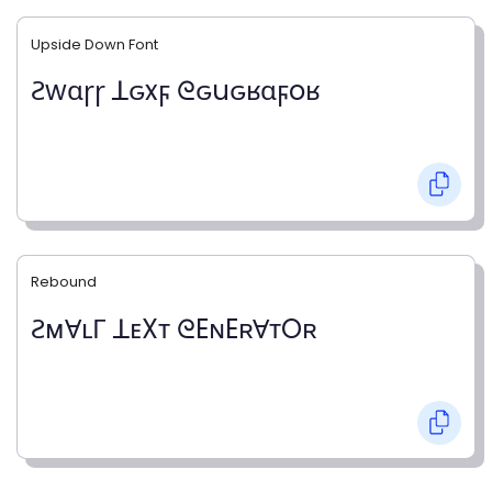
Upside Down Font
Ƨwɑɼɼ ꓕԍxϝ ᘓԍuԍʁɑϝoʁ
Rebound
ƧᴍⱯʟΓ ꓕᴇXᴛ ᘓEɴEʀⱯᴛOʀ