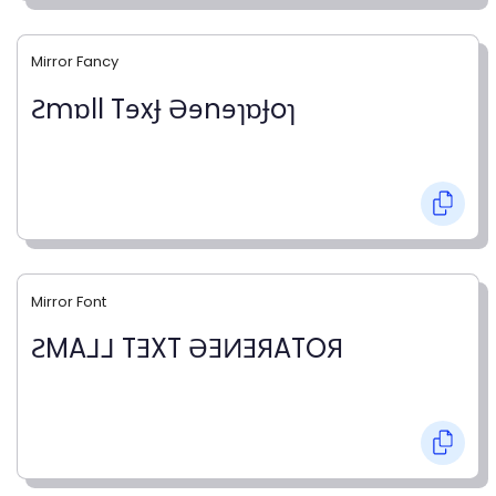
Mirror Fancy
Ƨmɒll TɘxɈ ӘɘnɘɿɒɈoɿ
Mirror Font
ƧMA⅃⅃ TƎXT ӘƎИƎЯATOЯ