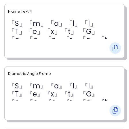
Frame Text 4
「S」「m」「a」「l」「l」
「T」「e」「x」「t」 「G」
「e」「n」「e」「r」「a」「t」
「o」「r」
Diametric Angle Frame
『S』『m』『a』『l』『l』
『T』『e』『x』『t』 『G』
『e』『n』『e』『r』『a』『t』
『o』『r』