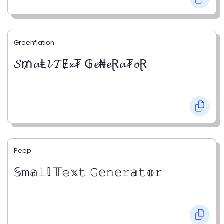
Greenflation
𝓢₥𝓪Ⱡ𝓵 𝓣Ɇ𝔁₮ ₲𝓮₦𝓮Ɽ𝓪₮𝓸Ɽ
Peep
𝕊𝚖𝕒𝚕𝕝 𝕋𝚎𝕩𝚝 𝙶𝕖𝚗𝕖𝚛𝕒𝚝𝕠𝚛