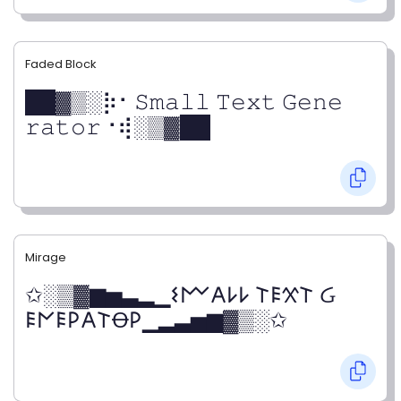
Faded Block
██▓▒­░⡷⠂𝚂𝚖𝚊𝚕𝚕 𝚃𝚎𝚡𝚝 𝙶𝚎𝚗𝚎
𝚛𝚊𝚝𝚘𝚛⠐⢾░▒▓██
Mirage
✩░▒▓▆▅▃▂▁𐌔𐌌𐌀𐌋𐌋 𐌕𐌄𐋄𐌕 Ᏽ
𐌄𐌍𐌄𐌓𐌀𐌕Ꝋ𐌓▁▂▃▅▆▓▒░✩