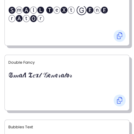
🅢ⓜ🅐ⓛ🅛 🅣ⓔ🅧ⓣ Ⓖ🅔ⓝ🅔
ⓡ🅐ⓣ🅞ⓡ
Double Fancy
𝕾𝓂𝖆𝓁𝖑 𝕿𝑒𝖝𝓉 𝒢𝖊𝓃𝖊𝓇𝖆𝓉𝖔𝓇
Bubbles Text