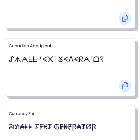
Canadian Aboriginal
ᔑᗑᗅᖶᖶ ᐪᗕ᙭ᐪ ᘜᗕᐱᗕᖇᗅᐪᗝᖇ
Currency Font
₴₥₳ⱠⱠ ₮ɆӾ₮ ₲Ɇ₦ɆⱤ₳₮ØⱤ