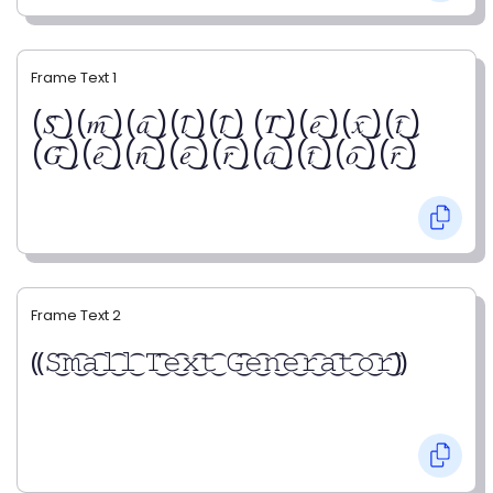
Frame Text 1
(𝑆͡ ͜)(𝑚͡ ͜)(𝑎͡ ͜)(𝑙͡ ͜)(𝑙͡ ͜) (𝑇͡ ͜)(𝑒͡ ͜)(𝑥͡ ͜)(𝑡͡ ͜)
(𝐺͡ ͜)(𝑒͡ ͜)(𝑛͡ ͜)(𝑒͡ ͜)(𝑟͡ ͜)(𝑎͡ ͜)(𝑡͡ ͜)(𝑜͡ ͜)(𝑟͡ ͜)
Frame Text 2
⸨𝚂͜͡𝚖͜͡𝚊͜͡𝚕͜͡𝚕͜͡ 𝚃͜͡𝚎͜͡𝚡͜͡𝚝͜͡ 𝙶͜͡𝚎͜͡𝚗͜͡𝚎͜͡𝚛͜͡𝚊͜͡𝚝͜͡𝚘͜͡𝚛͜͡⸩