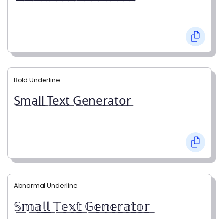
Bold Underline
S͟m͟a͟l͟l͟ T͟e͟x͟t͟ G͟e͟n͟e͟r͟a͟t͟o͟r͟
Abnormal Underline
𝕊͟𝕞͟𝕒͟𝕝͟𝕝͟ 𝕋͟𝕖͟𝕩͟𝕥͟ 𝔾͟𝕖͟𝕟͟𝕖͟𝕣͟𝕒͟𝕥͟𝕠͟𝕣͟