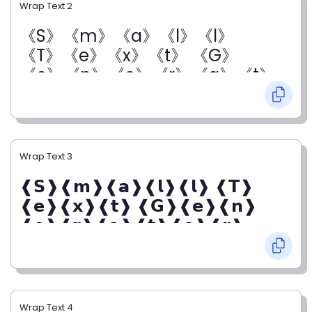
Wrap Text 2
《S》《m》《a》《l》《l》
《T》《e》《x》《t》 《G》
《e》《n》《e》《r》《a》《t》
《o》《r》
Wrap Text 3
❰𝗦❱❰𝗺❱❰𝗮❱❰𝗹❱❰𝗹❱ ❰𝗧❱
❰𝗲❱❰𝘅❱❰𝘁❱ ❰𝗚❱❰𝗲❱❰𝗻❱
❰𝗲❱❰𝗿❱❰𝗮❱❰𝘁❱❰𝗼❱❰𝗿❱
Wrap Text 4