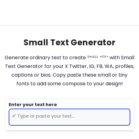
Small Text Generator
Generate ordinary text to create ᔆᔿᐞᒻᒻ ᐩᕪᕽᐩ with Small
Text Generator for your X Twitter, IG, FB, WA, profiles,
captions or bios. Copy paste these small or tiny
fonts to add some compose to your design!