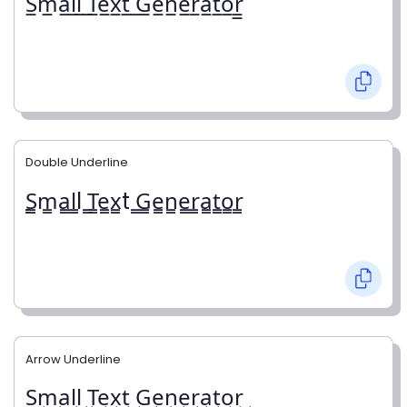
S̲m̲a̲l̲l̲ ̲T̲e̲x̲t̲ ̲G̲e̲n̲e̲r̲a̲t̲o̲r̲̲
Double Underline
̳S̳m̳a̳l̳l ̳T̳e̳x̳t ̳G̳e̳n̳e̳r̳a̳t̳o̳r̳
Arrow Underline
S͢m͢a͢l͢l͢ T͢e͢x͢t͢ G͢e͢n͢e͢r͢a͢t͢o͢r͢