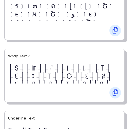
﹝ร﹞﹝๓﹞﹝ค﹞﹝ɭ﹞﹝ɭ﹞ ﹝Շ﹞
﹝є﹞﹝א﹞﹝Շ﹞ ﹝ﻮ﹞﹝є﹞
﹝ภ﹞﹝є﹞﹝г﹞﹝ค﹞﹝Շ﹞
﹝๏﹞﹝г﹞
Wrap Text 7
╞ S ╡╞ ꂵ ╡╞ ꋬ ╡╞ ꒒ ╡╞ ꒒ ╡ ╞ T ╡
╞ ꏂ ╡╞ ꉧ ╡╞ ꓄ ╡ ╞ G ╡╞ ꏂ ╡╞ ꋊ ╡
╞ ꏂ ╡╞ ꋪ ╡╞ ꋬ ╡╞ ꓄ ╡╞ ꄲ ╡╞ ꋪ ╡
Underline Text