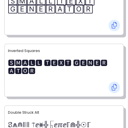
🅂🄼🄰🄻🄻 🅃🄴🅇🅃
🄶🄴🄽🄴🅁🄰🅃🄾🅁
Inverted Squares
🆂🅼🅰🅻🅻 🆃🅴🆇🆃 🅶🅴🅽🅴🆁
🅰🆃🅾🆁
Double Struck Alt
ꗟ⩕⋒ǁǁ ⍑ⅇ⨳╬ 𓉙ⅇℼⅇℾ⋒╬☉ℾ