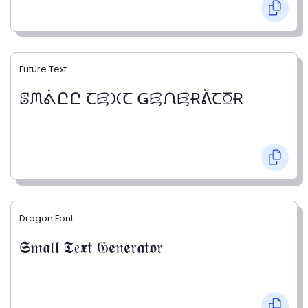
Future Text
ꕷᙏᕔԸԸ Ꞇꗛ𐠷Ꞇ ǤꗛᙁꗛɌᕔꞆꗞɌ
Dragon Font
𝕾𝔪𝖆𝔩𝖑 𝕿𝔢𝖝𝔱 𝔊𝖊𝔫𝖊𝔯𝖆𝔱𝖔𝔯