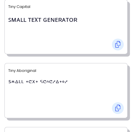
Tiny Capital
ꜱᴍᴀʟʟ ᴛᴇxᴛ ɢᴇɴᴇʀᴀᴛᴏʀ
Tiny Aboriginal
ᔆᔿᐞᒻᒻ ᐩᕪᕽᐩ ᕐᕪᐢᕪᔇᐞᐩᐤᔇ