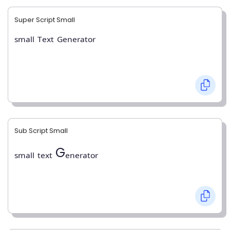
Super Script Small
ˢᵐᵃˡˡ ᵀᵉˣᵗ ᴳᵉⁿᵉʳᵃᵗᵒʳ
Sub Script Small
ₛₘₐₗₗ ₜₑₓₜ Gₑₙₑᵣₐₜₒᵣ