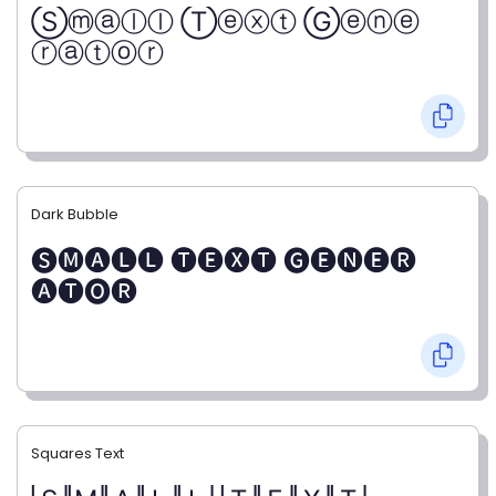
Ⓢⓜⓐⓛⓛ Ⓣⓔⓧⓣ Ⓖⓔⓝⓔ
ⓡⓐⓣⓞⓡ
Dark Bubble
🅢🅜🅐🅛🅛 🅣🅔🅧🅣 🅖🅔🅝🅔🅡
🅐🅣🅞🅡
Squares Text