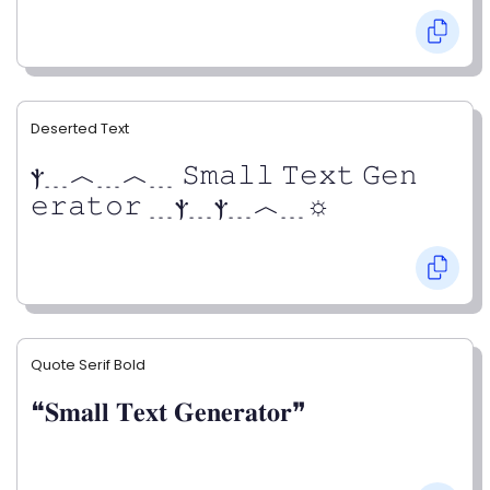
Deserted Text
ⲯ﹍︿﹍︿﹍ 𝚂𝚖𝚊𝚕𝚕 𝚃𝚎𝚡𝚝 𝙶𝚎𝚗
𝚎𝚛𝚊𝚝𝚘𝚛 ﹍ⲯ﹍ⲯ﹍︿﹍☼
Quote Serif Bold
❝𝐒𝐦𝐚𝐥𝐥 𝐓𝐞𝐱𝐭 𝐆𝐞𝐧𝐞𝐫𝐚𝐭𝐨𝐫❞