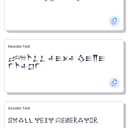
Needle Text
𒔼𐎠𒋻𒁇𒁇 𒈦𒀼𒉽𒈦 𒋝𒀼𒐖𒀼
𒇲𒋻𒈦𒆸𒇲
Ascetic Text
ꕷꕮꗇꝆꝆ ꖡꗍꘉꖡ ꗱꗍꖦꗍ𐝥ꗇꖡꗞ𐝥