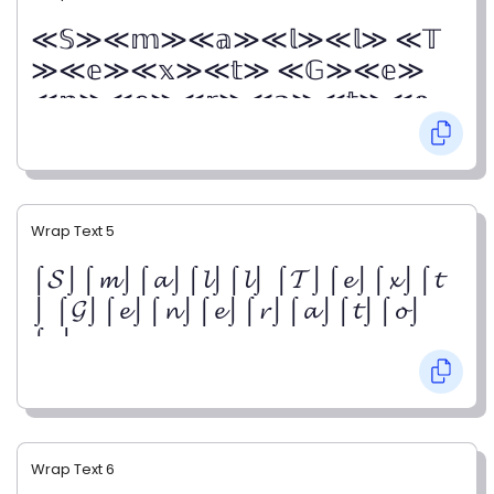
≪𝕊≫≪𝕞≫≪𝕒≫≪𝕝≫≪𝕝≫ ≪𝕋
≫≪𝕖≫≪𝕩≫≪𝕥≫ ≪𝔾≫≪𝕖≫
≪𝕟≫≪𝕖≫≪𝕣≫≪𝕒≫≪𝕥≫≪𝕠
≫≪𝕣≫
Wrap Text 5
⌠𝓢⌡⌠𝓶⌡⌠𝓪⌡⌠𝓵⌡⌠𝓵⌡ ⌠𝓣⌡⌠𝓮⌡⌠𝔁⌡⌠𝓽
⌡ ⌠𝓖⌡⌠𝓮⌡⌠𝓷⌡⌠𝓮⌡⌠𝓻⌡⌠𝓪⌡⌠𝓽⌡⌠𝓸⌡
⌠𝓻⌡
Wrap Text 6