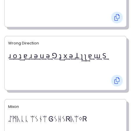
Wrong Direction
ɹ͢ o͢ ʇ͢ ɐ͢ ɹ͢ ǝ͢ u͢ ǝ͢ ꓨ͢ ʇ͢ x͢ ǝ͢ ꓕ͢ ʅ͢ ʅ͢ ɐ͢ ɯ͢ S͢
Mixon
ᛢᛗᚣᚳᚳ ᛠᛊᚾᛠ ᎶᛊᚺᛊᏒᚣᛠᛜᏒ