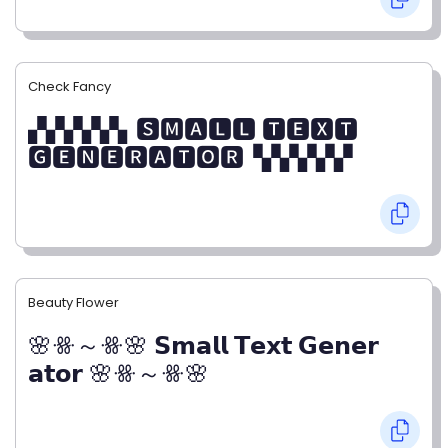
Check Fancy
▞▞▞▞▞▖🆂🅼🅰🅻🅻 🆃🅴🆇🆃
🅶🅴🅽🅴🆁🅰🆃🅾🆁▝▞▞▞▞▞
Beauty Flower
🌸ꗥ～ꗥ🌸 𝗦𝗺𝗮𝗹𝗹 𝗧𝗲𝘅𝘁 𝗚𝗲𝗻𝗲𝗿
𝗮𝘁𝗼𝗿 🌸ꗥ～ꗥ🌸