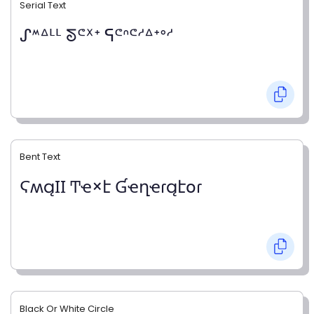
Serial Text
ᔑᔿᐞᒻᒻ ᘕᕪᕽᐩ ᕋᕪᐢᕪᔇᐞᐩᐤᔇ
Bent Text
ϚʍąӀӀ Ͳҽ×է Ɠҽղҽɾąէօɾ
Black Or White Circle