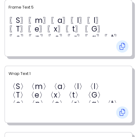
Frame Text 5
〖S〗〖m〗〖a〗〖l〗〖l〗
〖T〗〖e〗〖x〗〖t〗 〖G〗
〖e〗〖n〗〖e〗〖r〗〖a〗〖t〗
〖o〗〖r〗
Wrap Text 1
〈S〉〈m〉〈a〉〈l〉〈l〉
〈T〉〈e〉〈x〉〈t〉 〈G〉
〈e〉〈n〉〈e〉〈r〉〈a〉〈t〉
〈o〉〈r〉