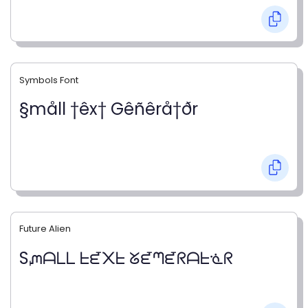
Symbols Font
§måll †êx† Gêñêrå†ðr
Future Alien
Sᘻᗩᒪᒪ ᖶᘿ᙭ᖶ ᘜᘿᘉᘿᖇᗩᖶᓍᖇ