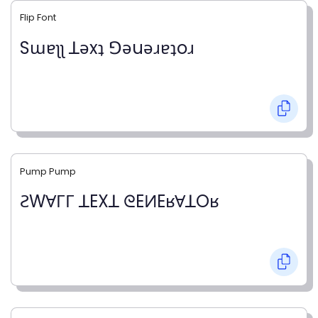
Flip Font
Sɯɐʅʅ ꓕǝxʇ ꓨǝuǝɹɐʇoɹ
Pump Pump
ƧWⱯΓΓ ꓕEXꓕ ᘓEИEʁⱯꓕOʁ