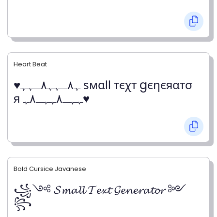
Heart Beat
♥ﮩ٨ـﮩﮩ٨ـﮩﮩ ѕмαℓℓ тєχт gєηєяαтσ
я ﮩﮩـ٨ﮩﮩـ٨ﮩ♥
Bold Cursice Javanese
꧁༺ 𝓢𝓶𝓪𝓵𝓵 𝓣𝓮𝔁𝓽 𝓖𝓮𝓷𝓮𝓻𝓪𝓽𝓸𝓻 ༻
꧂